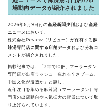
経ニュースで麻辣湯専門店の市
場動向データが紹介されました
2026年6月9日付の
産経新聞夕刊
および
産経
ニュース
において、
株式会社Review（リビュー）が保有する
麻
辣湯専門店に関する店舗データ
および分析コ
メントが紹介されました。
掲載記事では、「3年で10倍、マーラータン
専門店が出店ラッシュ 痺れる辛さブーム、
中国文化が浸透か」と題し、
近年注目を集める麻辣湯（マーラータン）専
門店の出店動向や人気拡大の背景について取
り上げられています。